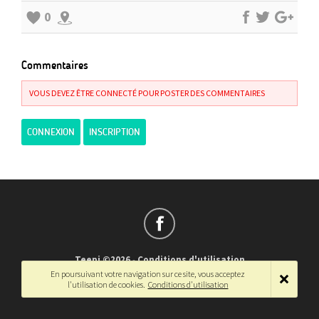
0
Commentaires
VOUS DEVEZ ÊTRE CONNECTÉ POUR POSTER DES COMMENTAIRES
CONNEXION
INSCRIPTION
Teepi ©2026
-
Conditions d'utilisation
En poursuivant votre navigation sur ce site, vous acceptez
Français
-
English
l'utilisation de cookies.
Conditions d'utilisation