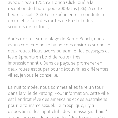
avec un beau 125cm3 Honda Click loué a la
réception de l hôtel pour 300Baths ( 8€). A cette
heure ci, soit 12h30 on expérimente la conduite a
droite et la folie des routes de Pukhet ( des
scooters de partout ).
Après un saut sur la plage de Karon Beach, nous
avons continue notre balade des environs sur notre
deux roues. Nous avons pu admirer les paysages et
les éléphants en bord de route ( très
impressionnant ). Dans ce pays, se promener en
deux roues est super pour découvrir les différentes
villes, je vous le conseille.
La nuit tombée, nous sommes allés faire un tour
dans la ville de Patong. Pour information, cette ville
est l endroit rêve des américains et des australiens
pour le tourisme sexuel. Je m'explique, il y a
dispositions des night-club, des " massages thaïs "
a tous les coins de rues ou les filles te racole. C est