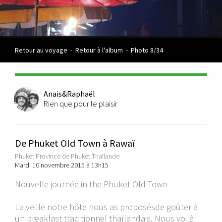
Retour au voyage
-
Retour à l'album
-
Photo 8/34
Anais&Raphaël
Rien que pour le plaisir
De Phuket Old Town à Rawaï
Phuket Province de Phuket Thaïlande
Mardi 10 novembre 2015 à 13h15
Nouvelle journée in the Phuket Old Town
La veille notre hôte nous as proposésde goûter à
un breakfast traditionnel thaïlandais. Nous voilà