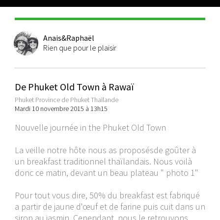
Anais&Raphaël
Rien que pour le plaisir
De Phuket Old Town à Rawaï
Phuket Province de Phuket Thaïlande
Mardi 10 novembre 2015 à 13h15
Nouvelle journée in the Phuket Old Town
La veille notre hôte nous as proposésde goûter à
un breakfast traditionnel thaïlandais. Nous voilà
donc ce matin, devant un beau plateau " photo 1"
Pour tout vous dire, 50% du breakfast est fabriqué
a partir de jaune d'œuf et de farine puis cuit dans un
sirop au jasmin. Cependant, nous le retrouvons