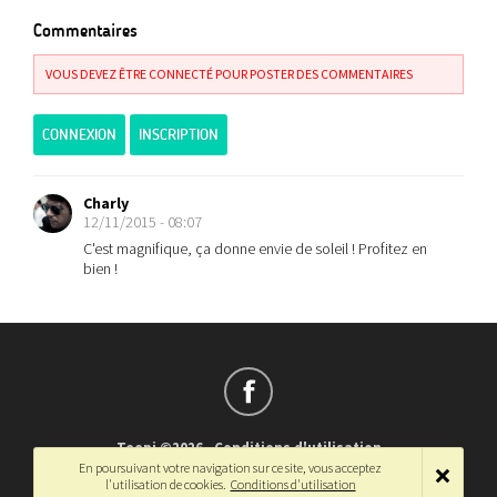
Commentaires
VOUS DEVEZ ÊTRE CONNECTÉ POUR POSTER DES COMMENTAIRES
CONNEXION
INSCRIPTION
Charly
12/11/2015 - 08:07
C'est magnifique, ça donne envie de soleil ! Profitez en
bien !
Teepi ©2026
-
Conditions d'utilisation
En poursuivant votre navigation sur ce site, vous acceptez
Français
-
English
l'utilisation de cookies.
Conditions d'utilisation