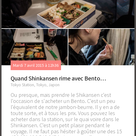
Mardi 7 avril 2015 à 12h36
Quand Shinkansen rime avec Bento…
Tokyo Station, Tokyo, Japon
Ou presque, mais prendre le Shikansen c'est
l'occasion de s'acheter un Bento. C'est un peu
l'équivalent de notre jambon-beurre. Il y en a de
toute sorte, et à tous les prix. Vous pouvez les
acheter dans la station, sur le quai voire dans le
Shinkansen. C'est un petit plaisir pendant le
voyage. Il ne faut pas hésiter à goûter une des 15