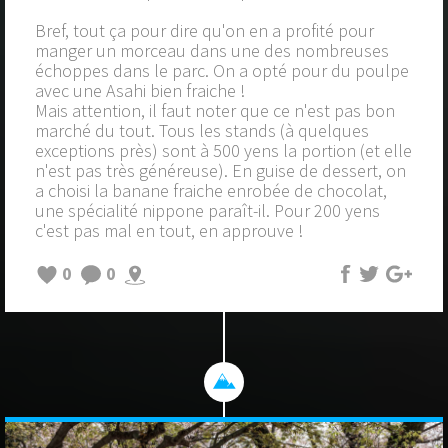
Bref, tout ça pour dire qu'on en a profité pour
manger un morceau dans une des nombreuses
échoppes dans le parc. On a opté pour du poulpe
avec une Asahi bien fraiche !
Mais attention, il faut noter que ce n'est pas bon
marché du tout. Tous les stands (à quelques
exceptions près) sont à 500 yens la portion (et elle
n'est pas très généreuse). En guise de dessert, on
a choisi la banane fraiche enrobée de chocolat,
une spécialité nippone paraît-il. Pour 200 yens
c'est pas mal en tout, en approuve !
0
0