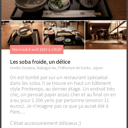
Mercredi 8 avril 2015 à 13h20
Les soba froide, un délice
Honke Owariya, Nakagyō-ku, Préfecture de Kyoto, Japon
On est tombé par sur un restaurant spécialisé
dans les soba. Il se trouve en haut un bâtiment
style Printemps, au dernier étage. Un endroit très
chic, on pensait payer assez cher et au final on en
a eu pour 1 300 yens par personne (environ 11
euros). Je n'imagine pas ce que ça aurait été à
Paris…
C'était accessoirement délicieux ;)