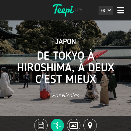
FR
JAPON
DE TOKYO À
HIROSHIMA, À DEUX
C'EST MIEUX
Par Nicolas