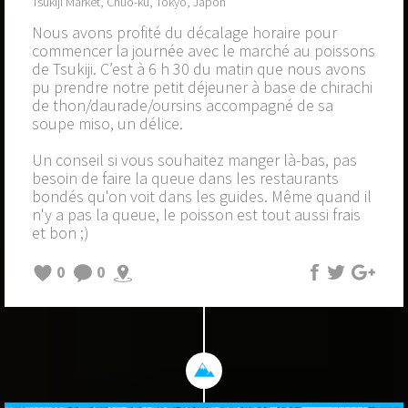
Tsukiji Market, Chūō-ku, Tokyo, Japon
Nous avons profité du décalage horaire pour
commencer la journée avec le marché au poissons
de Tsukiji. C’est à 6 h 30 du matin que nous avons
pu prendre notre petit déjeuner à base de chirachi
de thon/daurade/oursins accompagné de sa
soupe miso, un délice.
Un conseil si vous souhaitez manger là-bas, pas
besoin de faire la queue dans les restaurants
bondés qu'on voit dans les guides. Même quand il
n'y a pas la queue, le poisson est tout aussi frais
et bon ;)
0
0