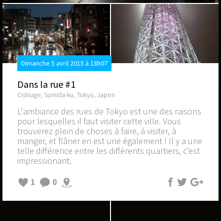
Dimanche 5 avril 2015 à 18h07
Dans la rue #1
Oshiage, Sumida-ku, Tokyo, Japon
L'ambiance des rues de Tokyo est une des raisons
pour lesquelles il faut visiter cette ville. Vous
trouverez plein de choses à faire, à visiter, à
manger, et flâner en est une également ! Il y a une
telle différence entre les différents quartiers, c'est
impressionant.
1
0