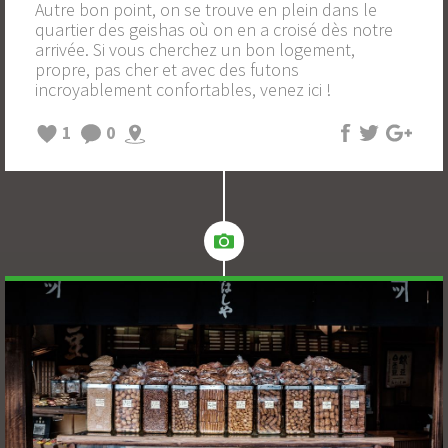
Autre bon point, on se trouve en plein dans le
quartier des geishas où on en a croisé dès notre
arrivée. Si vous cherchez un bon logement,
propre, pas cher et avec des futons
incroyablement confortables, venez ici !
1
0