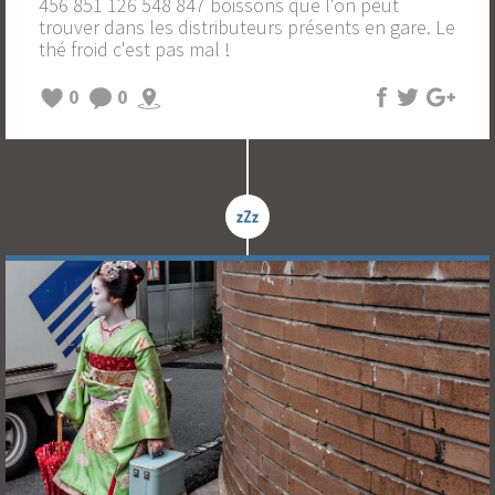
456 851 126 548 847 boissons que l'on peut
trouver dans les distributeurs présents en gare. Le
thé froid c'est pas mal !
0
0