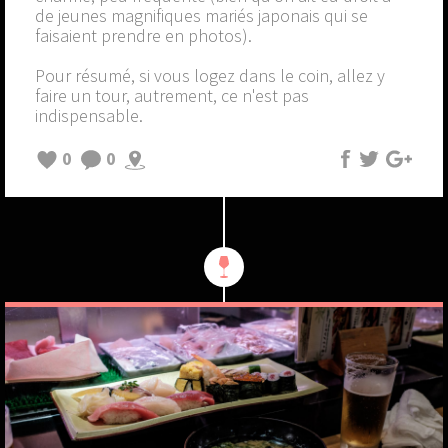
de jeunes magnifiques mariés japonais qui se
faisaient prendre en photos).
Pour résumé, si vous logez dans le coin, allez y
faire un tour, autrement, ce n'est pas
indispensable.
0
0