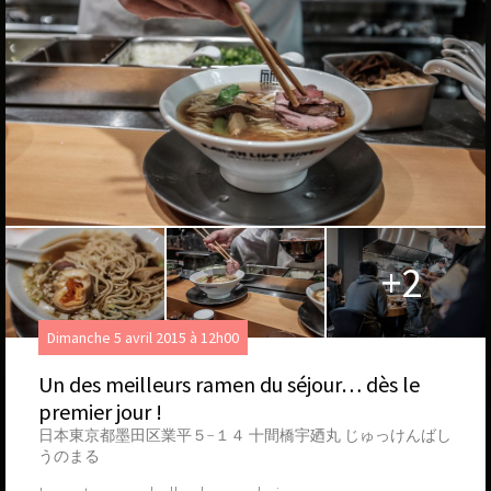
+2
Dimanche 5 avril 2015 à 12h00
Un des meilleurs ramen du séjour… dès le
premier jour !
日本東京都墨田区業平５−１４ 十間橋宇廼丸 じゅっけんばし
うのまる