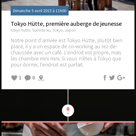
Dimanche 5 avril 2015 à 11h00
Tokyo Hütte, première auberge de jeunesse
tokyo hutte, Sumida-ku, Tokyo, Japon
Notre point d'arrivée est Tokyo Hütte, plutôt bien
placé, il y a un espace de co-working au rez-de-
chaussée avec un café. L'endroit est propre, mais
les chambre mini mini. Si vous n'êtes à Tokyo que
pour dormir, l'endroit est parfait.
1
0