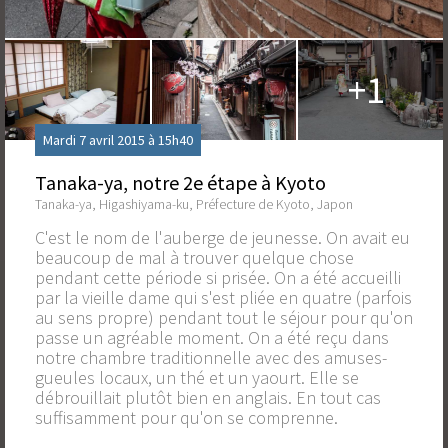
+1
Mardi 7 avril 2015 à 15h40
Tanaka-ya, notre 2e étape à Kyoto
Tanaka-ya, Higashiyama-ku, Préfecture de Kyoto, Japon
C'est le nom de l'auberge de jeunesse. On avait eu
beaucoup de mal à trouver quelque chose
pendant cette période si prisée. On a été accueilli
par la vieille dame qui s'est pliée en quatre (parfois
au sens propre) pendant tout le séjour pour qu'on
passe un agréable moment. On a été reçu dans
notre chambre traditionnelle avec des amuses-
gueules locaux, un thé et un yaourt. Elle se
débrouillait plutôt bien en anglais. En tout cas
suffisamment pour qu'on se comprenne.