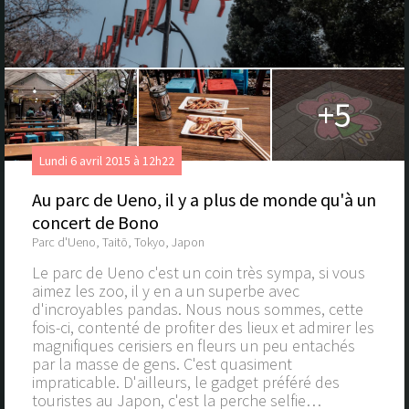
+5
Lundi 6 avril 2015 à 12h22
Au parc de Ueno, il y a plus de monde qu'à un
concert de Bono
Parc d'Ueno, Taitō, Tokyo, Japon
Le parc de Ueno c'est un coin très sympa, si vous
aimez les zoo, il y en a un superbe avec
d'incroyables pandas. Nous nous sommes, cette
fois-ci, contenté de profiter des lieux et admirer les
magnifiques cerisiers en fleurs un peu entachés
par la masse de gens. C'est quasiment
impraticable. D'ailleurs, le gadget préféré des
touristes au Japon, c'est la perche selfie…