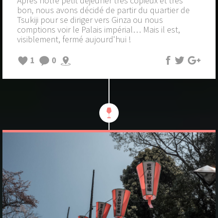
Après notre petit déjeuner très copieux et très
bon, nous avons décidé de partir du quartier de
Tsukiji pour se diriger vers Ginza ou nous
comptions voir le Palais impérial… Mais il est,
visiblement, fermé aujourd'hui !
1
0