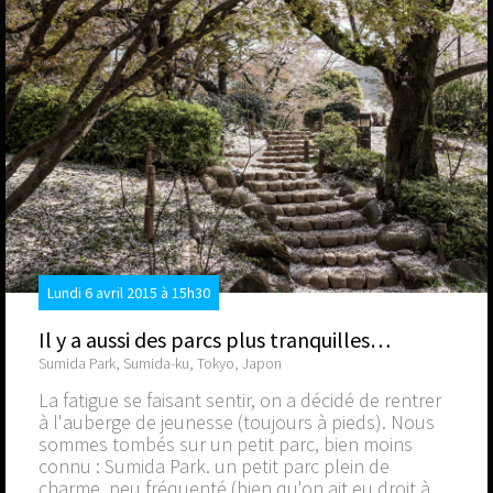
Lundi 6 avril 2015 à 15h30
Il y a aussi des parcs plus tranquilles…
Sumida Park, Sumida-ku, Tokyo, Japon
La fatigue se faisant sentir, on a décidé de rentrer
à l'auberge de jeunesse (toujours à pieds). Nous
sommes tombés sur un petit parc, bien moins
connu : Sumida Park. un petit parc plein de
charme, peu fréquenté (bien qu'on ait eu droit à