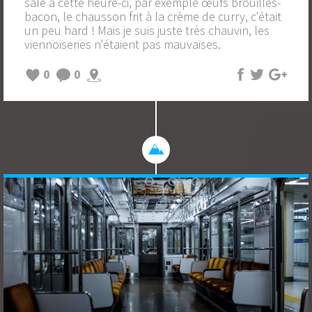
salé à cette heure-ci, par exemple œufs brouillés-
bacon, le chausson frit à la crème de curry, c'était
un peu hard ! Mais je suis juste très chauvin, les
viennoiseries n'étaient pas mauvaises.
0
0