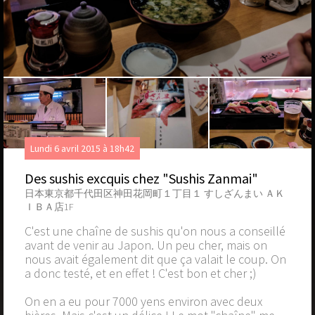
Lundi 6 avril 2015 à 18h42
Des sushis excquis chez "Sushis Zanmai"
日本東京都千代田区神田花岡町１丁目１ すしざんまい ＡＫ
ＩＢＡ店1F
C'est une chaîne de sushis qu'on nous a conseillé
avant de venir au Japon. Un peu cher, mais on
nous avait également dit que ça valait le coup. On
a donc testé, et en effet ! C'est bon et cher ;)
On en a eu pour 7000 yens environ avec deux