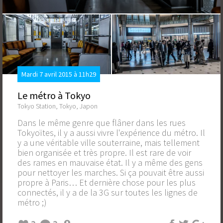
Mardi 7 avril 2015 à 11h29
Le métro à Tokyo
Tokyo Station, Tokyo, Japon
Dans le même genre que flâner dans les rues
Tokyoïtes, il y a aussi vivre l'expérience du métro. Il
y a une véritable ville souterraine, mais tellement
bien organisée et très propre. Il est rare de voir
des rames en mauvaise état. Il y a même des gens
pour nettoyer les marches. Si ça pouvait être aussi
propre à Paris… Et dernière chose pour les plus
connectés, il y a de la 3G sur toutes les lignes de
métro ;)