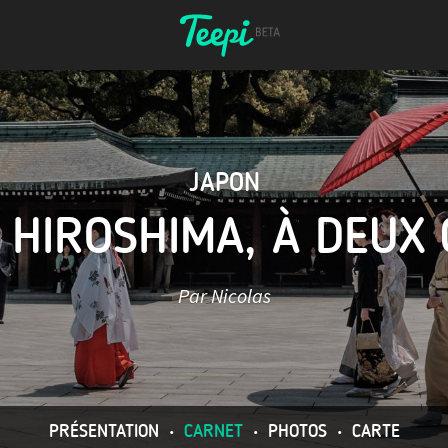
JAPON
 HIROSHIMA, À DEUX 
Par Nicolas
PRÉSENTATION
•
CARNET
•
PHOTOS
•
CARTE