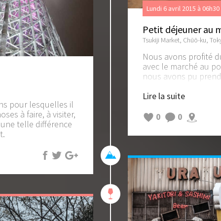
Lundi 6 avril 2015 à 06h30
Petit déjeuner au m
Tsukiji Market, Chūō-ku, To
Nous avons profité d
avec le marché au poi
nous avons pu prendr
thon/daurade/oursin
Lire la suite
s pour lesquelles il
Un conseil si vous so
ses à faire, à visiter,
queue dans les resta
0
0
 une telle différence
Même quand il n'y a p
t.
bon ;)