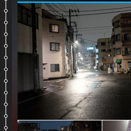
Brooklyn Parlor
You Man au Mud
Dans la rue #5
Yakitori street
Une petite tuerie de pancakes...
Shimokita Fuckin City
Essayez de retrouver ce...
Dans la rue #6
Sanctuaire Nezu-jinja
Dans la rue #7
Ancienne résidence de Kusuo...