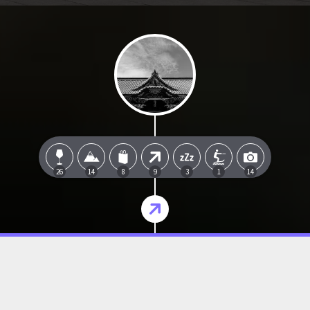
26
14
8
9
3
1
14