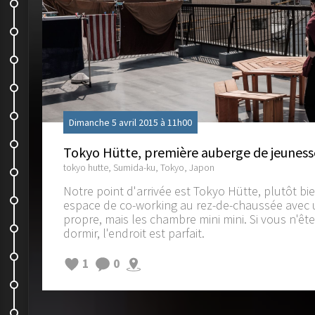
Les galeries à Osaka
Denden Town
Amerikamura
Neko Cafe
Tout à 300 yens !
Dimanche 5 avril 2015 à 11h00
Osaka Castle
Tokyo Hütte, première auberge de jeuness
tokyo hutte, Sumida-ku, Tokyo, Japon
Les jardins du château d'Osaka
Notre point d'arrivée est Tokyo Hütte, plutôt bien
Les Kushikatsu
espace de co-working au rez-de-chaussée avec un
propre, mais les chambre mini mini. Si vous n'ê
KFC local…
dormir, l'endroit est parfait.
Mos burger
1
0
Back to Tokyo !
Granbell Hotel à Shinjuku