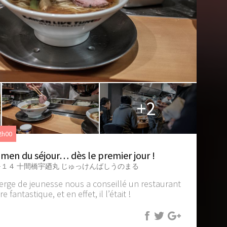
+2
2h00
amen du séjour… dès le premier jour !
１４ 十間橋宇廼丸 じゅっけんばしうのまる
erge de jeunesse nous a conseillé un restaurant
fantastique, et en effet, il l’était !