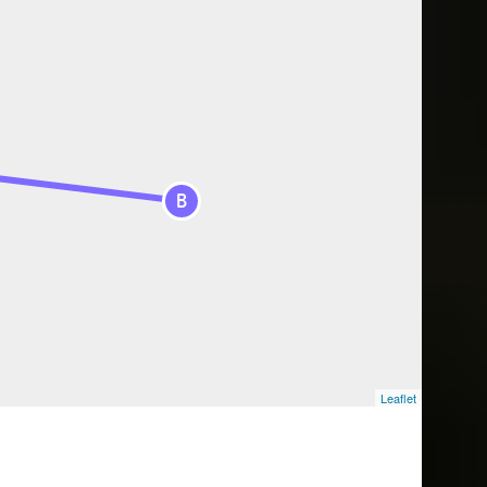
B
Leaflet