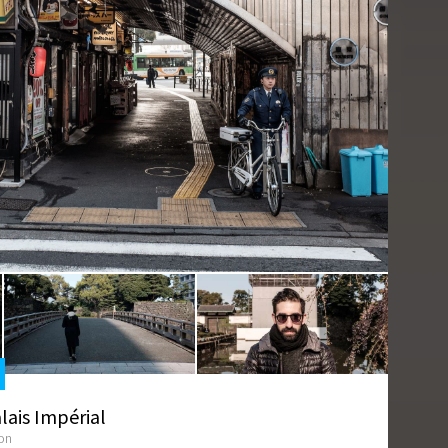
lais Impérial
on