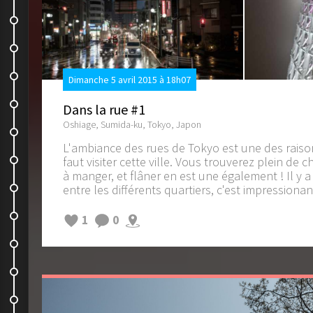
Okachimachi / Ueno
Le marché à Ueno
Dans la rue #8
Dimanche 5 avril 2015 à 18h07
Kappabashi Dori
Dans la rue #1
Oshiage, Sumida-ku, Tokyo, Japon
Dans la rue #9
L'ambiance des rues de Tokyo est une des raison
Maid café
faut visiter cette ville. Vous trouverez plein de cho
à manger, et flâner en est une également ! Il y a
Loterria
entre les différents quartiers, c'est impressionan
Yoyogi Park, c'est trop cool pour...
1
0
Encore un burger, oui…
Harajuku, le quartier top fashion
MoMA Design Store