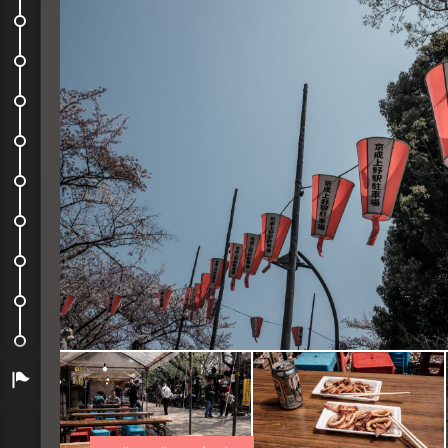
Superbe librairie de bouquins arti
Dans la rue #10
Palais impérial, seconde tentative
Dans la rue #11
Maïté, ce resto c'est pour toi !
Barbecue coréen
Lost in Granbell Hotel
On n'est pas rentré encore…
Back in Paris !
Arrivée