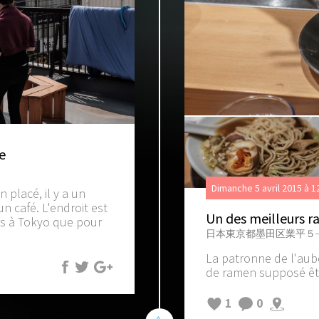
e
Dimanche 5 avril 2015 à 1
 placé, il y a un
 café. L'endroit est
Un des meilleurs r
tes à Tokyo que pour
日本東京都墨田区業平５−
La patronne de l'aub
de ramen supposé être 
1
0