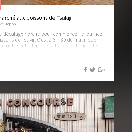
arché aux poissons de Tsukiji
kyo, Japon
u décalage horaire pour commencer la journée
ssons de Tsukiji. C’est à 6 h 30 du matin que
e notre petit déjeuner à base de chirachi de
s accompagné de sa soupe miso, un délice.
uhaitez manger là-bas, pas besoin de faire la
urants bondés qu'on voit dans les guides.
as la queue, le poisson est tout aussi frais et