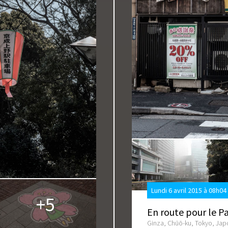
Lundi 6 avril 2015 à 08h04
+5
En route pour le Pa
Ginza, Chūō-ku, Tokyo, Jap