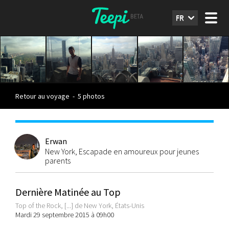
FR
Retour au voyage
-
5 photos
Erwan
New York, Escapade en amoureux pour jeunes
parents
Dernière Matinée au Top
Top of the Rock, [...] de New York, États-Unis
Mardi 29 septembre 2015 à 09h00