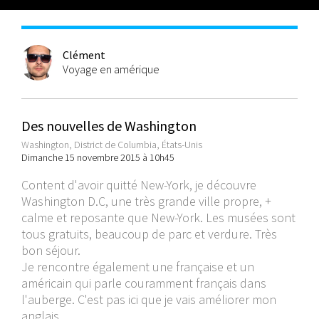
Clément
Voyage en amérique
Des nouvelles de Washington
Washington, District de Columbia, États-Unis
Dimanche 15 novembre 2015 à 10h45
Content d'avoir quitté New-York, je découvre
Washington D.C, une très grande ville propre, +
calme et reposante que New-York. Les musées sont
tous gratuits, beaucoup de parc et verdure. Très
bon séjour.
Je rencontre également une française et un
américain qui parle couramment français dans
l'auberge. C'est pas ici que je vais améliorer mon
anglais...