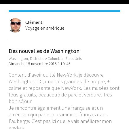
Clément
Voyage en amérique
Des nouvelles de Washington
Washington, District de Columbia, États-Unis
Dimanche 15 novembre 2015 à 10h45
Content d'avoir quitté New-York, je découvre
Washington D.C, une très grande ville propre, +
calme et reposante que New-York. Les musées sont
tous gratuits, beaucoup de parc et verdure. Très
bon séjour.
Je rencontre également une française et un
américain qui parle couramment français dans
l'auberge. C'est pas ici que je vais améliorer mon
anglais...