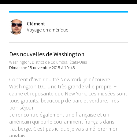
Clément
Voyage en amérique
Des nouvelles de Washington
Washington, District de Columbia, États-Unis
Dimanche 15 novembre 2015 à 10h45
Content d'avoir quitté New-York, je découvre
Washington D.C, une très grande ville propre, +
calme et reposante que New-York. Les musées sont
tous gratuits, beaucoup de parc et verdure. Très
bon séjour.
Je rencontre également une française et un
américain qui parle couramment français dans
l'auberge. C'est pas ici que je vais améliorer mon
anglais...