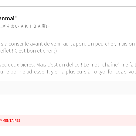
Zanmai"
ざんまい ＡＫＩＢＡ店1F
s a conseillé avant de venir au Japon. Un peu cher, mais on
effet ! C'est bon et cher ;)
c deux bières. Mais c'est un délice ! Le mot "chaîne" me fai
 une bonne adresse. Il y en a plusieurs à Tokyo, foncez si vo
OMMENTAIRES