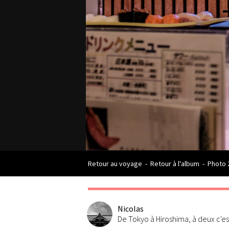
Retour au voyage
-
Retour à l'album
-
Photo 
Nicolas
De Tokyo à Hiroshima, à deux c'e