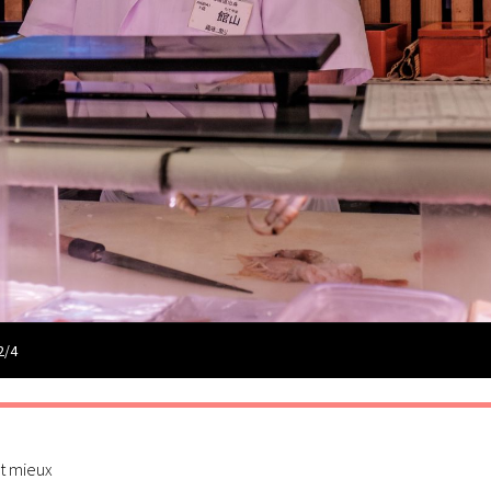
2/4
st mieux