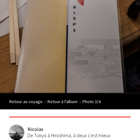
Retour au voyage
-
Retour à l'album
-
Photo 3/4
Nicolas
De Tokyo à Hiroshima, à deux c'est mieux