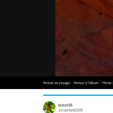
Retour au voyage
-
Retour à l'album
-
Photo 
lester56
Jordanie#2009