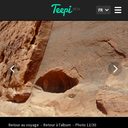
FR
Retour au voyage
-
Retour à l'album
-
Photo 12/30