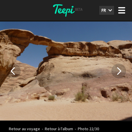
FR
Retour au voyage
-
Retour à l'album
-
Photo 22/30