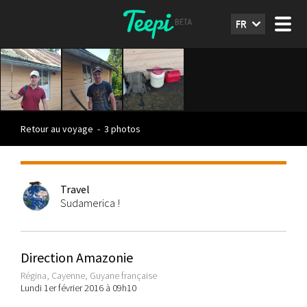
FR
Retour au voyage
-
3 photos
Travel
Sudamerica !
Direction Amazonie
Régina, Cayenne, Guyane française
Lundi 1er février 2016 à 09h10