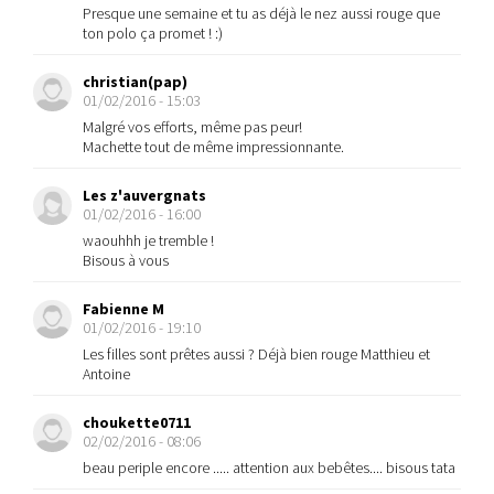
Presque une semaine et tu as déjà le nez aussi rouge que
ton polo ça promet ! :)
christian(pap)
01/02/2016 - 15:03
Malgré vos efforts, même pas peur!
Machette tout de même impressionnante.
Les z'auvergnats
01/02/2016 - 16:00
waouhhh je tremble !
Bisous à vous
Fabienne M
01/02/2016 - 19:10
Les filles sont prêtes aussi ? Déjà bien rouge Matthieu et
Antoine
choukette0711
02/02/2016 - 08:06
beau periple encore ..... attention aux bebêtes.... bisous tata