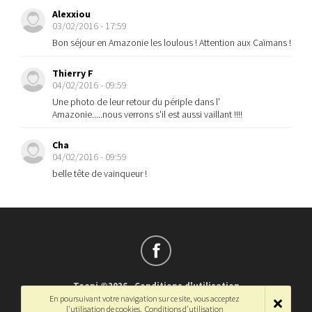
Alexxiou
03/02/2016 - 17:59
Bon séjour en Amazonie les loulous ! Attention aux Caïmans !
Thierry F
04/02/2016 - 09:59
Une photo de leur retour du périple dans l'
Amazonie.....nous verrons s'il est aussi vaillant !!!!
Cha
04/02/2016 - 09:59
belle tête de vainqueur !
Teepi ©2026
-
Conditions d'utilisation
En poursuivant votre navigation sur ce site, vous acceptez
Français
-
English
l'utilisation de cookies.
Conditions d'utilisation