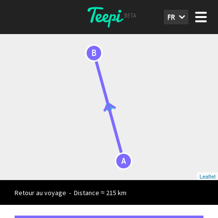
FR
B
A
Leaflet
Retour au voyage
-
Distance ≈ 215 km