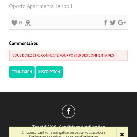
Oporto Apartments, le top !
0
Commentaires
VOUS DEVEZ ÊTRE CONNECTÉ POUR POSTER DES COMMENTAIRES
CONNEXION
INSCRIPTION
Teepi ©2026
-
Conditions d'utilisation
En poursuivant votre navigation sur ce site, vous acceptez
Français
-
English
l'utilisation de cookies.
Conditions d'utilisation