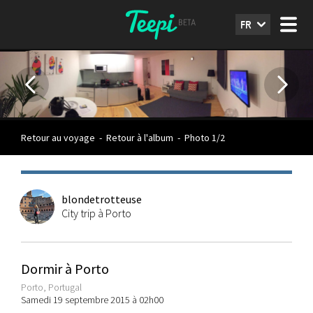
FR
Retour au voyage
-
Retour à l'album
-
Photo 1/2
blondetrotteuse
City trip à Porto
Dormir à Porto
Porto, Portugal
Samedi 19 septembre 2015 à 02h00