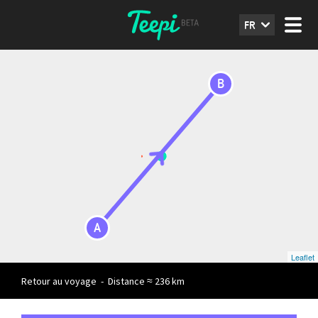
FR
B
A
Leaflet
Retour au voyage
-
Distance ≈ 236 km