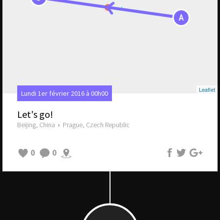
A
Leaflet
Lundi 1er février 2016 à 00h00
Let's go!
Beijing, China
›
Prague, Czech Republic
0
0