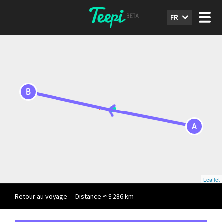
FR
B
A
Leaflet
Retour au voyage
-
Distance ≈ 9 286 km