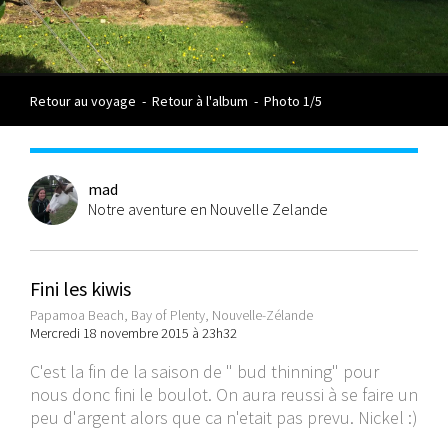
Retour au voyage
-
Retour à l'album
-
Photo 1/5
mad
Notre aventure en Nouvelle Zelande
Fini les kiwis
Papamoa Beach, Bay of Plenty, Nouvelle-Zélande
Mercredi 18 novembre 2015 à 23h32
C'est la fin de la saison de " bud thinning" pour
nous donc fini le boulot. On aura reussi à se faire un
peu d'argent alors que ca n'etait pas prevu. Nickel :)