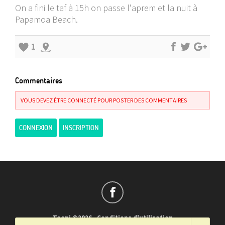
On a fini le taf à 15h on passe l'aprem et la nuit à
Papamoa Beach.
1
Commentaires
VOUS DEVEZ ÊTRE CONNECTÉ POUR POSTER DES COMMENTAIRES
CONNEXION
INSCRIPTION
Teepi ©2026
-
Conditions d'utilisation