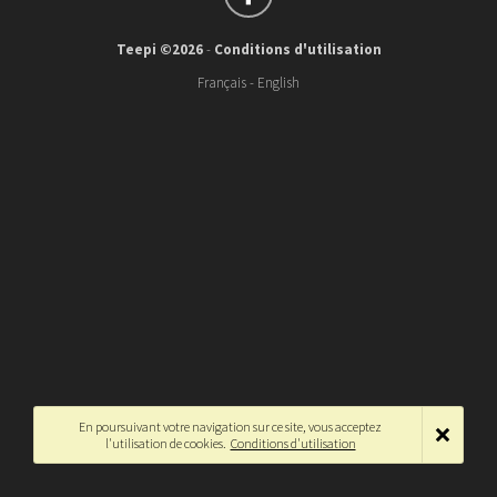
Teepi ©2026
-
Conditions d'utilisation
Français
-
English
En poursuivant votre navigation sur ce site, vous acceptez
l'utilisation de cookies.
Conditions d'utilisation