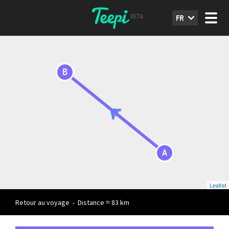
FR
B
A
Leaflet
Retour au voyage
-
Distance ≈ 83 km