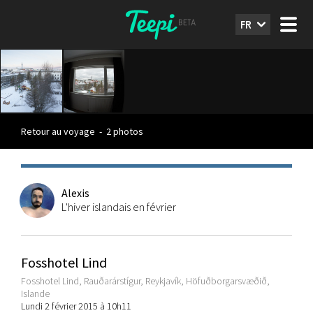
FR
Retour au voyage
-
2 photos
Alexis
L'hiver islandais en février
Fosshotel Lind
Fosshotel Lind, Rauðarárstígur, Reykjavík, Höfuðborgarsvæðið,
Islande
Lundi 2 février 2015 à 10h11