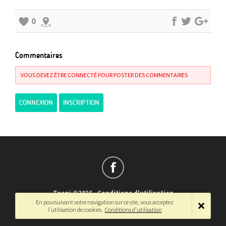
0
Commentaires
VOUS DEVEZ ÊTRE CONNECTÉ POUR POSTER DES COMMENTAIRES
CONNEXION
INSCRIPTION
Teepi ©2026
-
Conditions d'utilisation
En poursuivant votre navigation sur ce site, vous acceptez
Français
-
English
l'utilisation de cookies.
Conditions d'utilisation