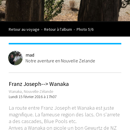
Retour au voyage
-
Retour à l'album
-
Photo 5/6
mad
Notre aventure en Nouvelle Zelande
Franz Joseph--> Wanaka
Wanaka, Nouvelle-Zélande
Lundi 15 février 2016 à 17h07
La route entre Franz Joseph et Wanaka est juste
magnifique. La fameuse region des lacs. On s'arrete
a des cascades, Blue Pools etc.
Arrives a Wanaka on picole un bon Gewurtz de NZ