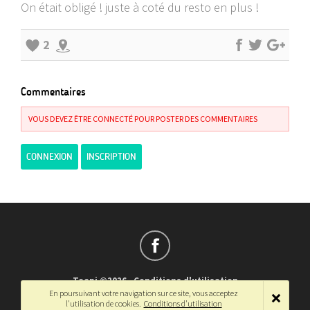
On était obligé ! juste à coté du resto en plus !
2
Commentaires
VOUS DEVEZ ÊTRE CONNECTÉ POUR POSTER DES COMMENTAIRES
CONNEXION
INSCRIPTION
Teepi ©2026
-
Conditions d'utilisation
En poursuivant votre navigation sur ce site, vous acceptez
Français
-
English
l'utilisation de cookies.
Conditions d'utilisation