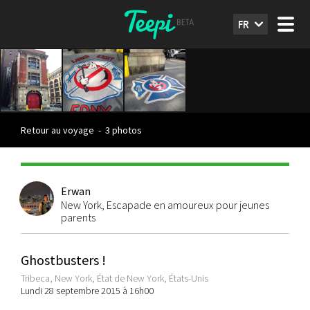
FR
Retour au voyage
-
3 photos
Erwan
New York, Escapade en amoureux pour jeunes
parents
Ghostbusters !
Tribeca, New York, État de New York, États-Unis
Lundi 28 septembre 2015 à 16h00