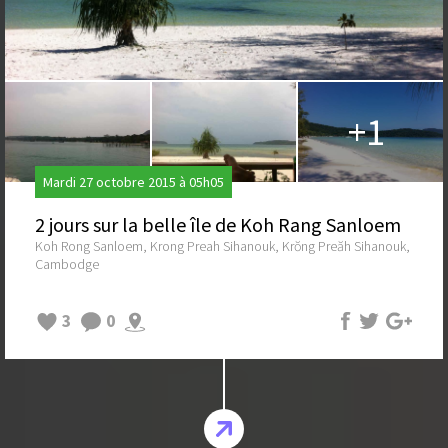
+1
Mardi 27 octobre 2015 à 05h05
2 jours sur la belle île de Koh Rang Sanloem
Koh Rong Sanloem, Krong Preah Sihanouk, Krŏng Preăh Sihanouk,
Cambodge
3
0