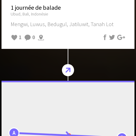
1 journée de balade
Ubud, Bali, Indonésie
Mengwi, Luwus, Bedugul, Jatiluwit, Tanah Lot
1
0
A