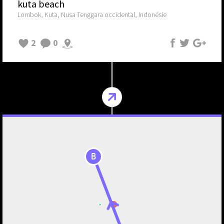
kuta beach
Lombok, Kuta, Nusa Tenggara occidental, Indonésie
2
0
B