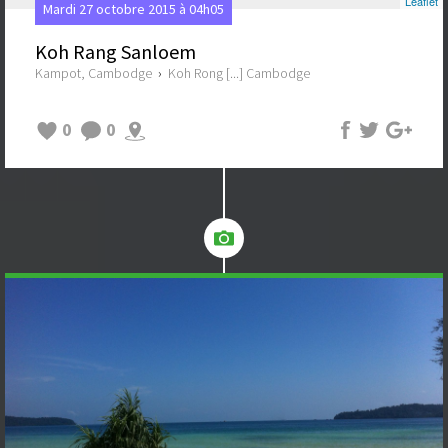
Leaflet
Mardi 27 octobre 2015 à 04h05
Koh Rang Sanloem
Kampot, Cambodge
›
Koh Rong [...] Cambodge
0
0