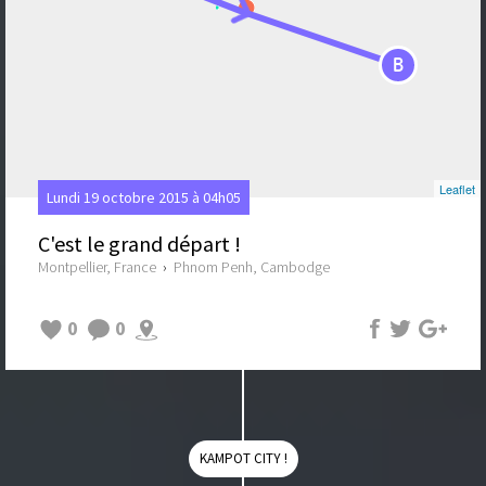
B
Leaflet
Lundi 19 octobre 2015 à 04h05
C'est le grand départ !
Montpellier, France
›
Phnom Penh, Cambodge
0
0
KAMPOT CITY !