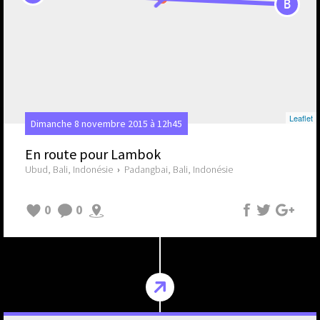
B
Leaflet
Dimanche 8 novembre 2015 à 12h45
En route pour Lambok
Ubud, Bali, Indonésie
›
Padangbai, Bali, Indonésie
0
0