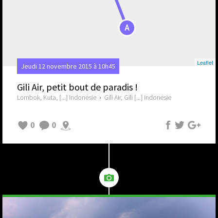
A
Leaflet
Jeudi 12 novembre 2015 à 10h45
Gili Air, petit bout de paradis !
Lombok, Kuta, [...] Indonésie
›
Gili Air, Gili [...] Indonésie
0
0