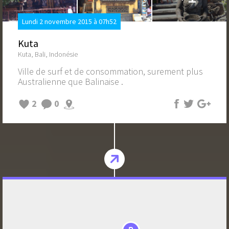
Lundi 2 novembre 2015 à 07h52
Kuta
Kuta, Bali, Indonésie
Ville de surf et de consommation, surement plus
Australienne que Balinaise .
2
0