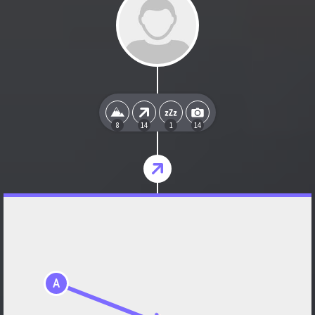
8
14
1
14
A