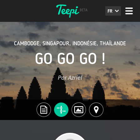
FR
CAMBODGE
,
SINGAPOUR
,
INDONÉSIE
,
THAÏLANDE
GO GO GO !
Par Azriel