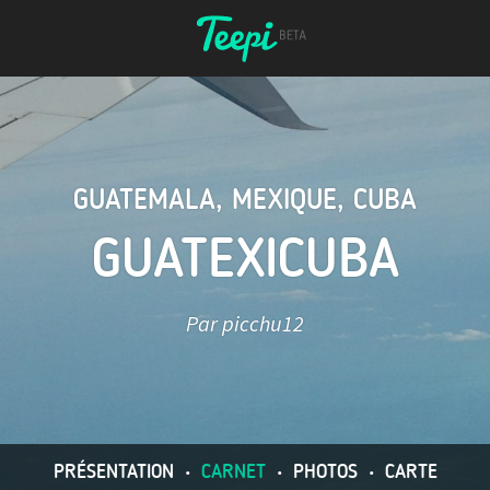
GUATEMALA
,
MEXIQUE
,
CUBA
GUATEXICUBA
Par picchu12
PRÉSENTATION
•
CARNET
•
PHOTOS
•
CARTE