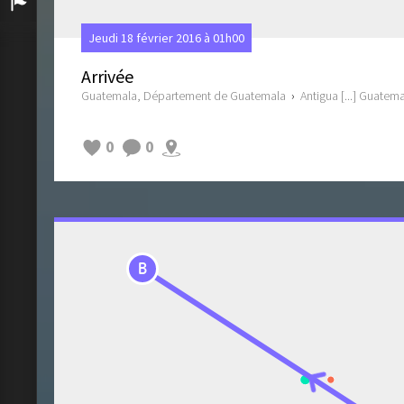
Arrivée
Jeudi 18 février 2016 à 01h00
Arrivée
Guatemala, Département de Guatemala
›
Antigua [...] Guatem
0
0
B