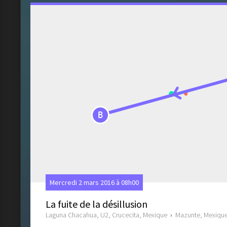
B
Mercredi 2 mars 2016 à 08h00
La fuite de la désillusion
Laguna Chacahua, U2, Crucecita, Mexique
›
Mazunte, Mexiqu