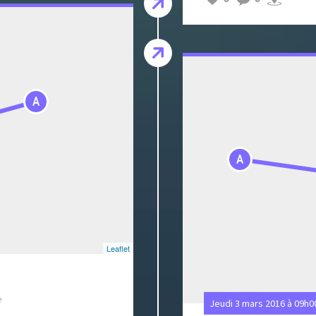
A
A
Leaflet
e
Jeudi 3 mars 2016 à 09h0