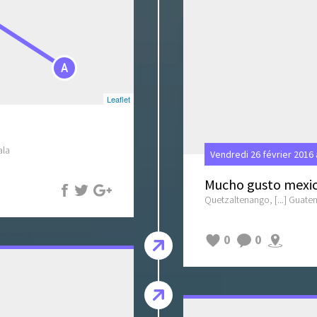
A
Leaflet
ala
Vendredi 26 février 2016
Mucho gusto mexi
Quetzaltenango, [...] Guate
0
0