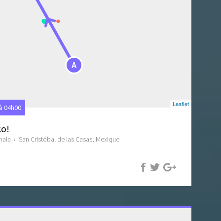
A
Leaflet
 à 04h00
co!
mala
›
San Cristóbal de las Casas, Mexique