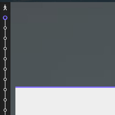
Départ
C'est parti !
Arrivée
Vamos a la fiesta
Finis la fiesta
Mucho gusto mexico!
L'appel du magic ocean
Le must du must?
La fuite de la désillusion
C'est quoi ces hippies peteux...
Plus d'argent, mucho fiesta!