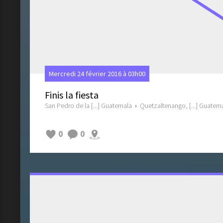
Mercredi 24 février 2016 à 03h00
Finis la fiesta
San Pedro de la [...] Guatemala
›
Quetzaltenango, [...] Guatem
0
0