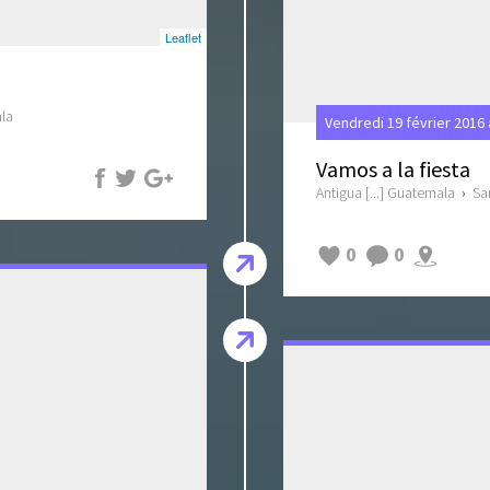
Leaflet
ala
Vendredi 19 février 2016
Vamos a la fiesta
Antigua [...] Guatemala
›
Sa
0
0