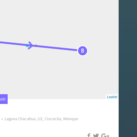
B
Leaflet
h00
›
Laguna Chacahua, U2, Crucecita, Mexique