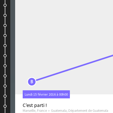
Heading north DéFé
Spring Break time
Playa!!
Ready for cuba
Chicken tourist
Viva la revolucion!
Qe bueno la revolucion !
Playa encore
B
La capitale
Lundi 15 février 2016 à 00h00
Retour a la société de...
C'est parti !
Ouch!!!
Marseille, France
›
Guatemala, Département de Guatemala