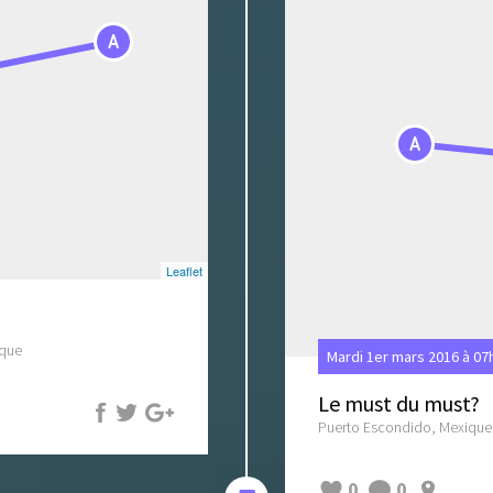
A
A
Leaflet
ique
Mardi 1er mars 2016 à 07
Le must du must?
Puerto Escondido, Mexique
0
0