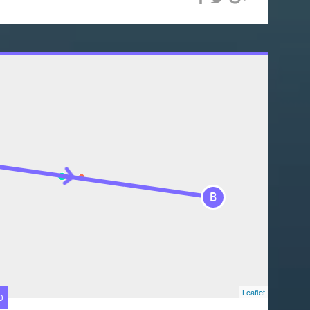
B
Leaflet
0