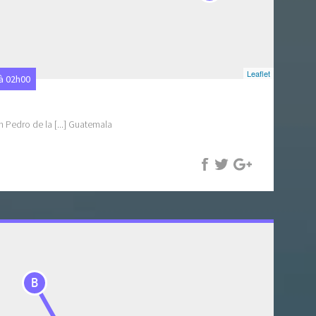
Leaflet
 à 02h00
n Pedro de la [...] Guatemala
B