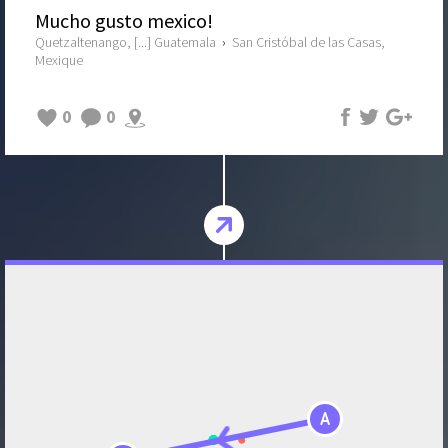
Mucho gusto mexico!
Quetzaltenango, [...] Guatemala
›
San Cristóbal de las Casas,
Mexique
0
0
A