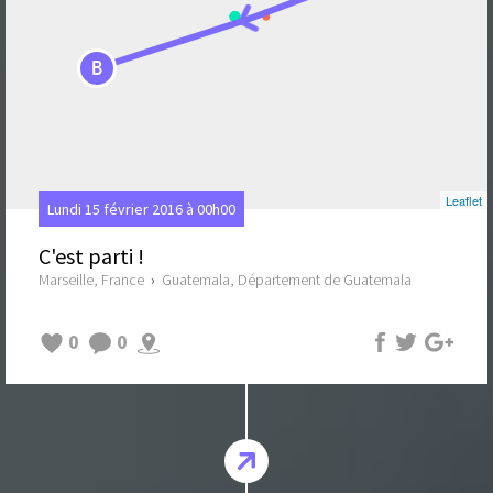
B
Leaflet
Lundi 15 février 2016 à 00h00
C'est parti !
Marseille, France
›
Guatemala, Département de Guatemala
0
0