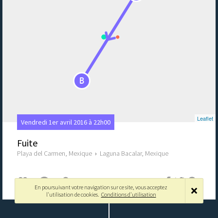
B
Leaflet
Vendredi 1er avril 2016 à 22h00
Fuite
Playa del Carmen, Mexique
›
Laguna Bacalar, Mexique
0
0
En poursuivant votre navigation sur ce site, vous acceptez
l'utilisation de cookies.
Conditions d'utilisation