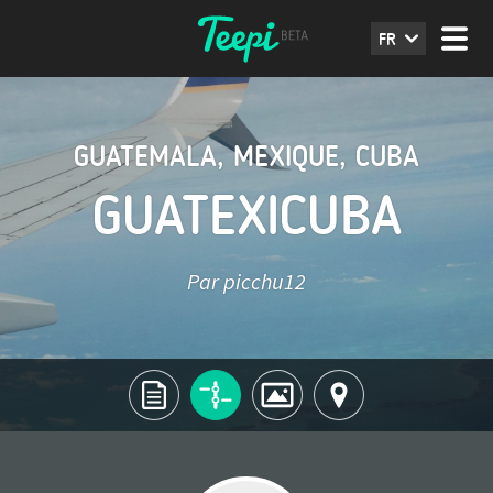
FR
GUATEMALA
,
MEXIQUE
,
CUBA
GUATEXICUBA
Par picchu12