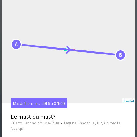
A
B
Leaflet
Mardi 1er mars 2016 à 07h00
Le must du must?
Puerto Escondido, Mexique
›
Laguna Chacahua, U2, Crucecita,
Mexique