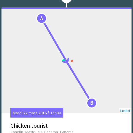
A
B
Leaflet
Mardi 22 mars 2016 à 15h00
Chicken tourist
Cancún, Mexique
›
Panama, Panamá