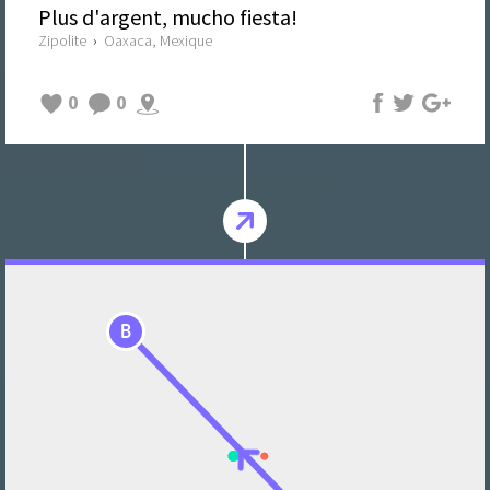
Plus d'argent, mucho fiesta!
Zipolite
›
Oaxaca, Mexique
0
0
B