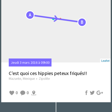
A
B
Leaflet
Jeudi 3 mars 2016 à 09h00
C'est quoi ces hippies peteux friqués!!
Mazunte, Mexique
›
Zipolite
0
0