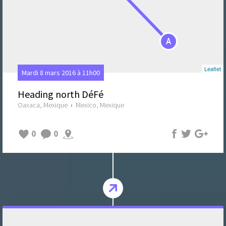
A
Leaflet
Mardi 8 mars 2016 à 11h00
Heading north DéFé
Oaxaca, Mexique
›
Mexico, Mexique
0
0