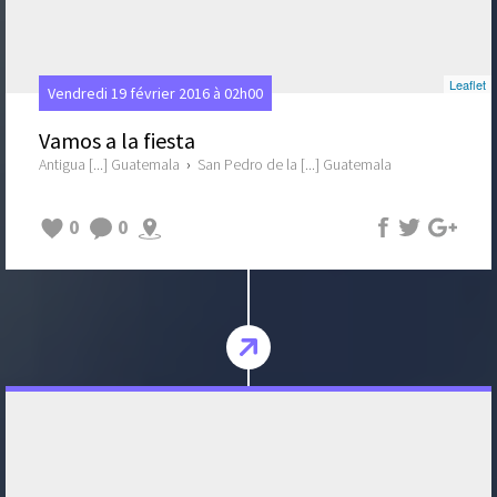
Leaflet
Vendredi 19 février 2016 à 02h00
Vamos a la fiesta
Antigua [...] Guatemala
›
San Pedro de la [...] Guatemala
0
0