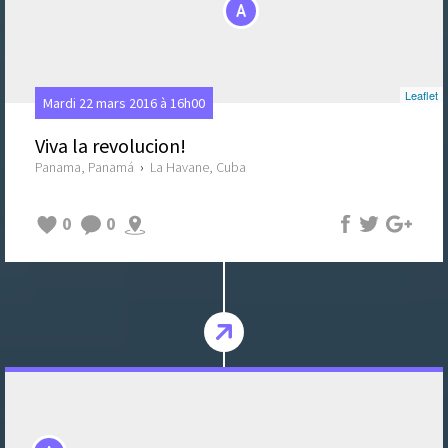
A
Leaflet
Mardi 22 mars 2016 à 16h00
Viva la revolucion!
Panama, Panamá
›
La Havane, Cuba
0
0