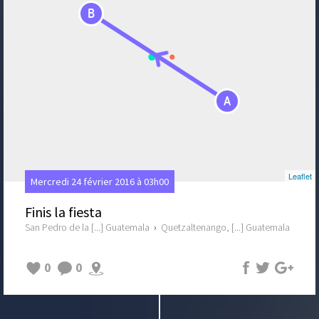
B
A
Leaflet
Mercredi 24 février 2016 à 03h00
Finis la fiesta
San Pedro de la [...] Guatemala
›
Quetzaltenango, [...] Guatemala
0
0