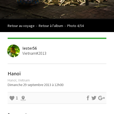
Retour au voyage
-
Retour à l'album
-
Photo 4/54
lester56
Vietnam#2013
Hanoï
Hanoï, Vietnam
Dimanche 29 septembre 2013 à 12h00
1