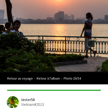
Retour au voyage
-
Retour à l'album
-
Photo 29/54
lester56
Vietnam#2013