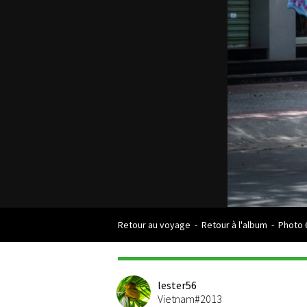
Retour au voyage
-
Retour à l'album
-
Photo 
lester56
Vietnam#2013