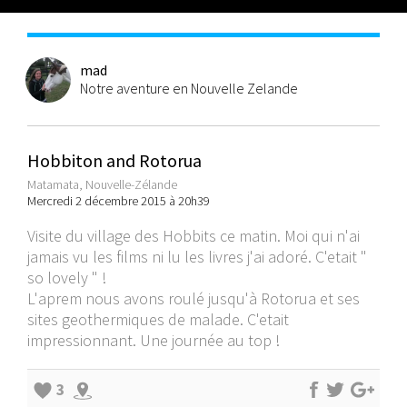
mad
Notre aventure en Nouvelle Zelande
Hobbiton and Rotorua
Matamata, Nouvelle-Zélande
Mercredi 2 décembre 2015 à 20h39
Visite du village des Hobbits ce matin. Moi qui n'ai
jamais vu les films ni lu les livres j'ai adoré. C'etait "
so lovely " !
L'aprem nous avons roulé jusqu'à Rotorua et ses
sites geothermiques de malade. C'etait
impressionnant. Une journée au top !
3