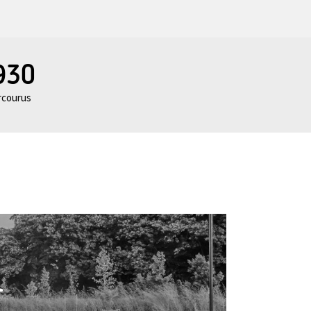
930
rcourus
T