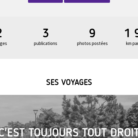
2
3
9
1 
ages
publications
photos postées
km pa
SES VOYAGES
C'EST TOUJOURS TOUT DROI