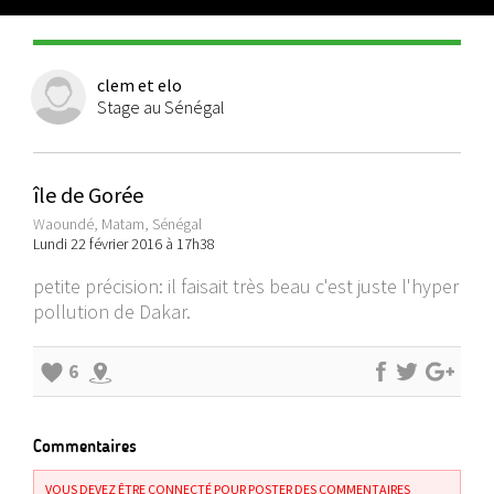
clem et elo
Stage au Sénégal
île de Gorée
Waoundé, Matam, Sénégal
Lundi 22 février 2016 à 17h38
petite précision: il faisait très beau c'est juste l'hyper
pollution de Dakar.
6
Commentaires
VOUS DEVEZ ÊTRE CONNECTÉ POUR POSTER DES COMMENTAIRES