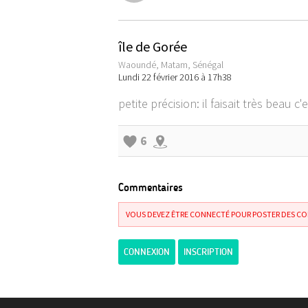
île de Gorée
Waoundé, Matam, Sénégal
Lundi 22 février 2016 à 17h38
petite précision: il faisait très beau c
6
Commentaires
VOUS DEVEZ ÊTRE CONNECTÉ POUR POSTER DES C
CONNEXION
INSCRIPTION