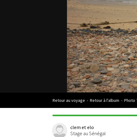
Retour au voyage
-
Retour à l'album
-
Photo 
clem et elo
Stage au Sénégal