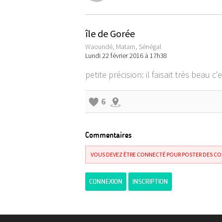
île de Gorée
Waoundé, Matam, Sénégal
Lundi 22 février 2016 à 17h38
petite précision: il faisait très beau c
6
Commentaires
VOUS DEVEZ ÊTRE CONNECTÉ POUR POSTER DES C
CONNEXION
INSCRIPTION