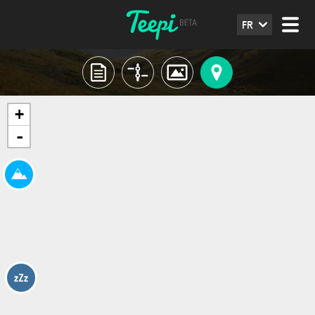
FR
+
-