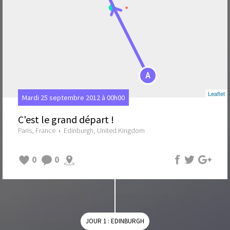
A
Leaflet
Mardi 25 septembre 2012 à 00h00
C'est le grand départ !
Paris, France
›
Edinburgh, United Kingdom
0
0
JOUR 1 : EDINBURGH