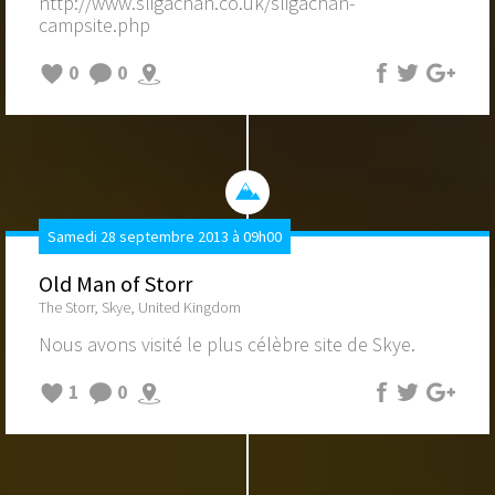
http://www.sligachan.co.uk/sligachan-
campsite.php
0
0
Samedi 28 septembre 2013 à 09h00
Old Man of Storr
The Storr, Skye, United Kingdom
Nous avons visité le plus célèbre site de Skye.
1
0