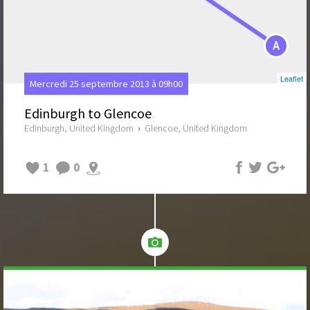
A
Leaflet
Mercredi 25 septembre 2013 à 09h00
Edinburgh to Glencoe
Edinburgh, United Kingdom
›
Glencoe, United Kingdom
1
0