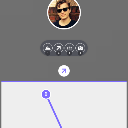
1
4
1
1
B