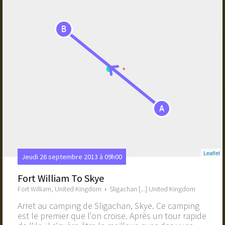
B
A
Leaflet
Jeudi 26 septembre 2013 à 09h00
Fort William To Skye
Fort William, United Kingdom
›
Sligachan [...] United Kingdom
Arret au camping de Sligachan, Skye. Ce camping
est le premier que l'on croise. Après un tour rapide