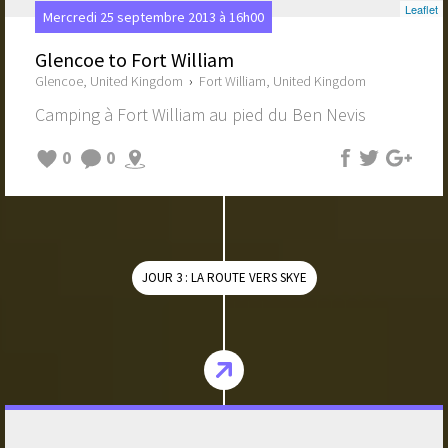
Leaflet
Mercredi 25 septembre 2013 à 16h00
Glencoe to Fort William
Glencoe, United Kingdom
›
Fort William, United Kingdom
Camping à Fort William au pied du Ben Nevis
0
0
JOUR 3 : LA ROUTE VERS SKYE