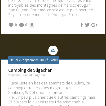
de l'ile, il s'avère être le meilleur, avec des vues
incroyables des montagnes de Marsco et Sgurr
nan Gillean. Pour moi ce site est le plus beau de
Skye, bien que moins celèbre que Storr.
0
0
Jeudi 26 septembre 2013 à 14h00
Camping de Sligachan
Sligachan, United Kingdom
Placé juste en bas des sommets de Cuillins, ce
camping offre des vues magnifiques.
Spatieux, WC et douches propres.
Prix un peu plus cher que d'autres campings mais
£7.50/pers la nuit ça reste très raisonnable.