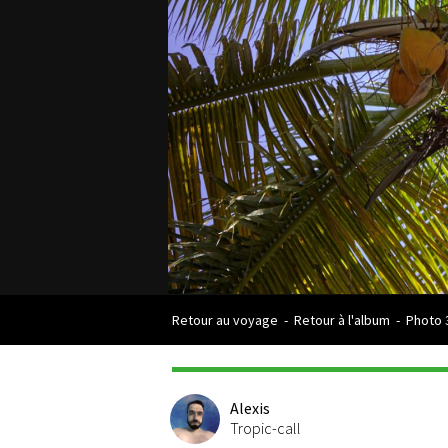
Retour au voyage
-
Retour à l'album
-
Photo 
Alexis
Tropic-call