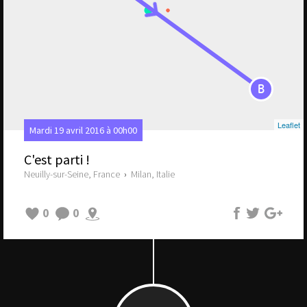
B
Leaflet
Mardi 19 avril 2016 à 00h00
C'est parti !
Neuilly-sur-Seine, France
›
Milan, Italie
0
0