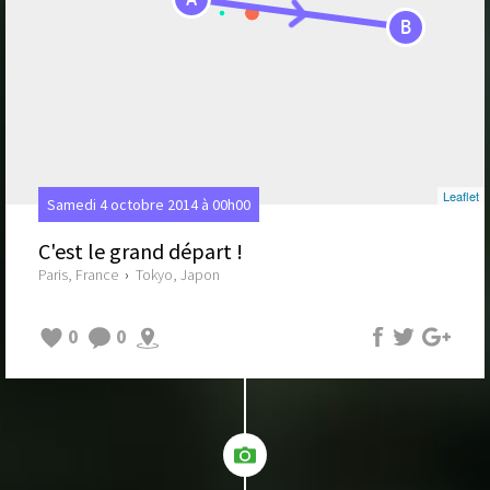
B
Leaflet
Samedi 4 octobre 2014 à 00h00
C'est le grand départ !
Paris, France
›
Tokyo, Japon
0
0