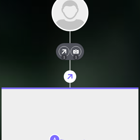
1
1
A