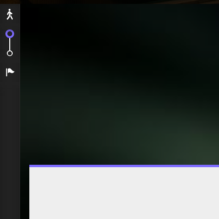
Départ
C'est le grand départ !
shibuya
Arrivée