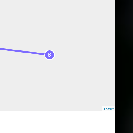
B
Leaflet