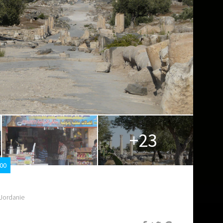
+23
h00
Jordanie