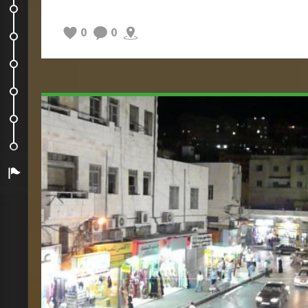
En route vers Damas
0
0
Damas
Damas, déambulation
Palmyre
Retour à Amman
Jordanie et un peu de Syrie
Arrivée