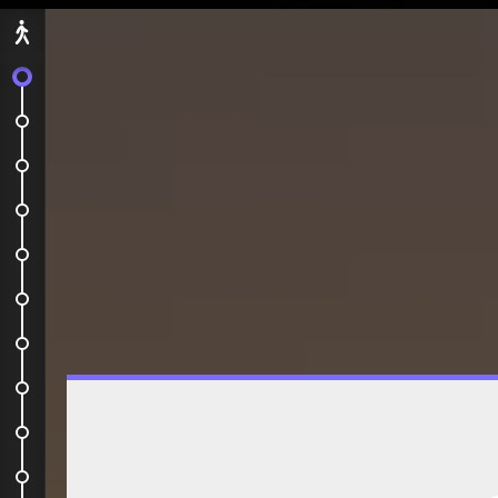
Départ
C'est le grand départ !
Amman
Jerash
Chateau d'Ajlun
Irbid
Festival de Jerash
Um Qais
Pella
Retour de Pella
Madaba et Mer Morte