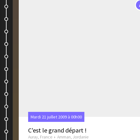
Bethanie
Mont Nébo
Chateau de Kerak
Région de Dana
Vers Petra
Petra Jour 1
Petra Jour 2
Petra, Jour 3
Désert du Wadi Rum
Mardi 21 juillet 2009 à 00h00
Wadi Rum, retour
C'est le grand départ !
Aqaba et plage
Auray, France
›
Amman, Jordanie