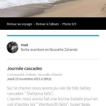
Retour au voyage
-
Retour à l'album
-
Photo 5/5
mad
Notre aventure en Nouvelle Zelande
Journée cascades
Coromandel, Waikato, Nouvelle-Zélande
Jeudi 19 novembre 2015 à 18h31
Sur le chemin nous avons pu voir de très belles
cascades " Owharoa falls".
L'aprem nous avons fait une bonne balade pour en
voir d'autres les " Wentworth falls". Super beau