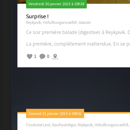
Vendredi 30 janvier 2015 à 20h38
Surprise !
Reykjavík, Höfuðborgarsvæðið, Islande
Ce soir première balade (digestive) à Reykjavik.
La première, complètement inattendue. En se prome
1
0
Samedi 31 janvier 2015 à 09h01
Fosshotel Lind, Rauðarárstígur, Reykjavík, Höfuðborgarsvæðið,