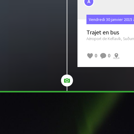
A
Vendredi 30 janvier 2015 
Trajet en bus
Aéroport de Keflavík, Suður
0
0