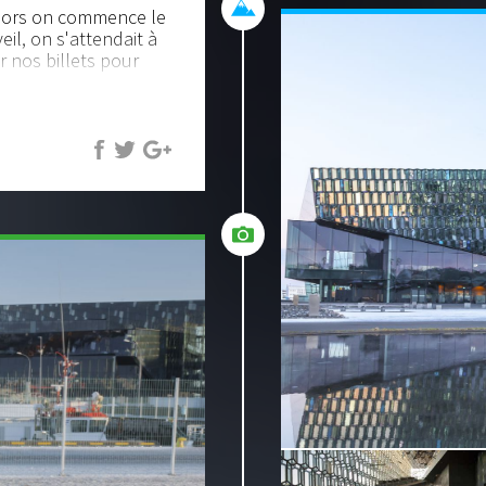
 alors on commence le
il, on s'attendait à
r nos billets pour
 réception, qui nous
ue nous étions
it fallu qu'on retire
verse...).
de ("Gusti", on y
urnée sera donc
ure" pour recaler nos
eykjavik.