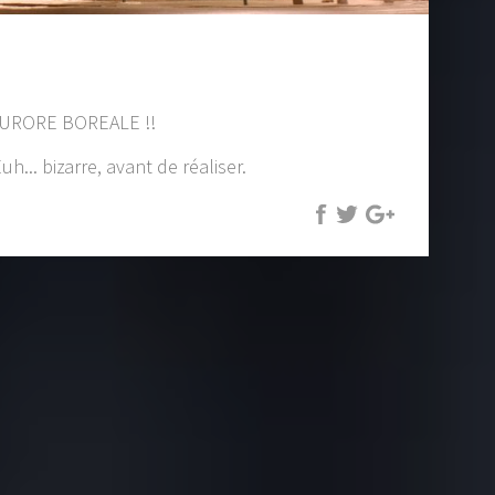
NE AURORE BOREALE !!
... bizarre, avant de réaliser.