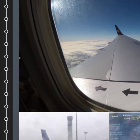
La Hallgrímskirkja (oui, la...
Une question de contraste...
Départ vers le cercle d'or
Þingvellir (Thingvellir)
Geysir, le vrai, l'unique.
Du blanc, partout
Gullfoss
Snowmobile
Unique Iceland Tour
Le Grillmarkaðurinn
Fosshotel Lind