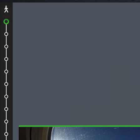
Départ
Au revoir Paris !
L'arrivée
Trajet en bus
Surprise !
Il fallait bien avoir un problème à...
Le Harpa
Le port, le vent, la mer...
Les rues
Le Sun Voyager
Reykjavik Fish