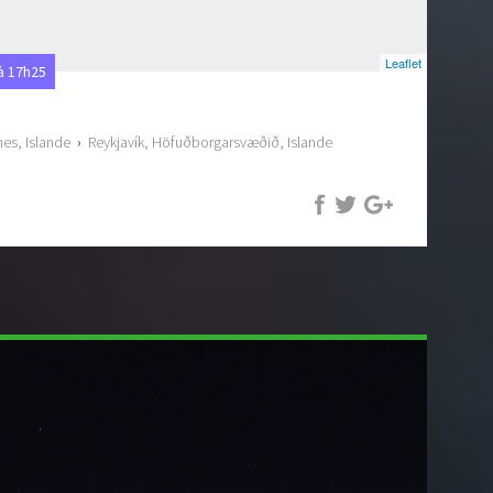
Leaflet
à 17h25
nes, Islande
›
Reykjavík, Höfuðborgarsvæðið, Islande