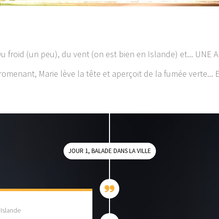
 Du froid (un peu), du vent (on est bien en Islande) et... U
nant, Marie lève la tête et aperçoit de la fumée verte... Euh
JOUR 1, BALADE DANS LA VILLE
 Islande