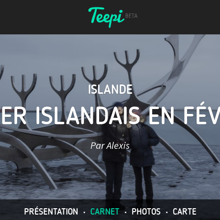
ISLANDE
VER ISLANDAIS EN FÉ
Par Alexis
PRÉSENTATION
•
CARNET
•
PHOTOS
•
CARTE