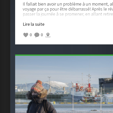
Il fallait bien avoir un problème à un moment,
voyage par ça pour être débarrassé! Après le réve
passer la journée à se promener, en allant retire
nos sorties de la semaine.
Lire la suite
C'était sans compter le coup de téléphone de la
annonce l'air de rien "votre guide est là"
0
0
... Quel guide ?!?
Nous descendons en urgence pour apprendre q
inscrits à une visite du golden circle, et qu'il aura
nos billets la veille au soir (nos infos disaient l'in
Bref en s'expliquant, aucun problème avec le gui
reviendra) qui nous décale au lendemain. La jo
tranquille, après un passage chez "artic advent
réservations, nous prenons nos marques dans R