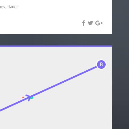
nes, Islande
B