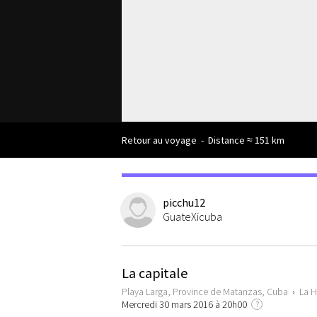
Retour au voyage
-
Distance ≈ 151 km
picchu12
GuateXicuba
La capitale
Playa Larga, Province de Matanzas, Cuba
›
La 
Mercredi 30 mars 2016 à 20h00
?