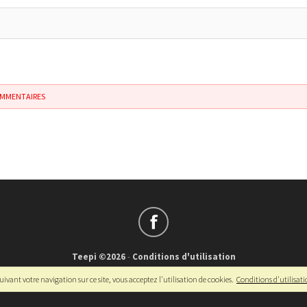
OMMENTAIRES
Teepi ©2026
-
Conditions d'utilisation
Français
-
English
ivant votre navigation sur ce site, vous acceptez l'utilisation de cookies.
Conditions d'utilisat