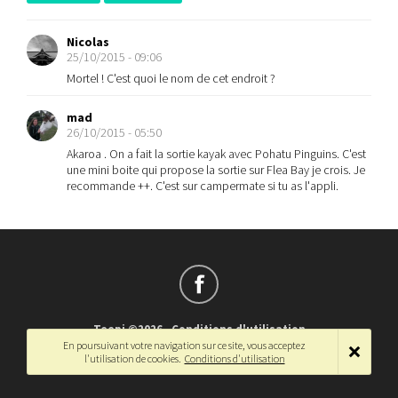
Nicolas
25/10/2015 - 09:06
Mortel ! C'est quoi le nom de cet endroit ?
mad
26/10/2015 - 05:50
Akaroa . On a fait la sortie kayak avec Pohatu Pinguins. C'est
une mini boite qui propose la sortie sur Flea Bay je crois. Je
recommande ++. C'est sur campermate si tu as l'appli.
Teepi ©2026
-
Conditions d'utilisation
En poursuivant votre navigation sur ce site, vous acceptez
Français
-
English
l'utilisation de cookies.
Conditions d'utilisation