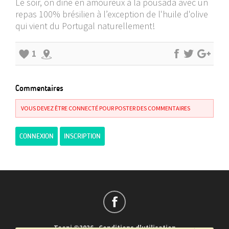
Le soir, on dine en amoureux à la pousada avec un
repas 100% brésilien à l’exception de l'huile d'olive
qui vient du Portugal naturellement!
1
Commentaires
VOUS DEVEZ ÊTRE CONNECTÉ POUR POSTER DES COMMENTAIRES
CONNEXION
INSCRIPTION
Teepi ©2026
-
Conditions d'utilisation